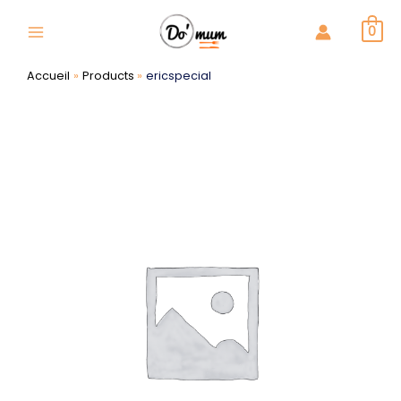
Aller
au
0
Main
contenu
Menu
Accueil
Products
ericspecial