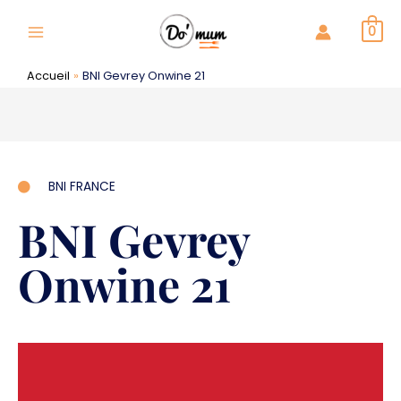
Aller
au
0
Main
contenu
Menu
Accueil
BNI Gevrey Onwine 21
BNI FRANCE
BNI Gevrey
Onwine 21