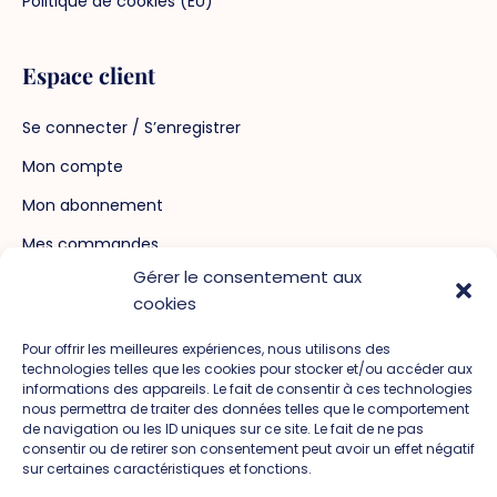
Politique de cookies (EU)
Espace client
Se connecter / S’enregistrer
Mon compte
Mon abonnement
Mes commandes
Gérer le consentement aux
Mot de passe perdu
cookies
Pour offrir les meilleures expériences, nous utilisons des
Crédits
technologies telles que les cookies pour stocker et/ou accéder aux
informations des appareils. Le fait de consentir à ces technologies
Crédits photos :
Diane CORJON photographie,
nous permettra de traiter des données telles que le comportement
et Marie CORJON.
de navigation ou les ID uniques sur ce site. Le fait de ne pas
consentir ou de retirer son consentement peut avoir un effet négatif
sur certaines caractéristiques et fonctions.
Vidéo drone :
J DRONE